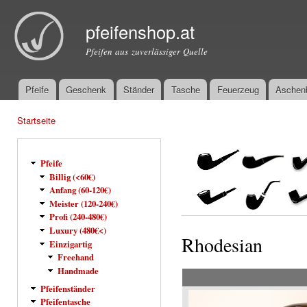
Dir
zu
pfeifenshop.at
Inha
Pfeifen aus zuverlässiger Quelle
Pfeife
Geschenk
Ständer
Tasche
Feuerzeug
Aschen
Hauptmenü
Startseite
Sie sind hier
Pfeife
Billig (<60€)
Anfang (60-120€)
Meister (120-240€)
Profi (240-480€)
Luxury (480€<)
Rhodesian
Einzigartig
Freehand
Handmade
Pfeifenständer
Pfeifentasche