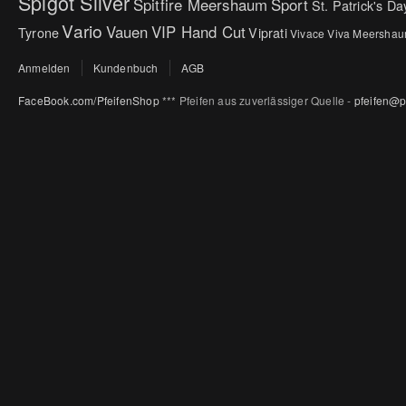
Spigot Silver
Spitfire Meershaum
Sport
St. Patrick's Da
Vario
Vauen
VIP Hand Cut
Tyrone
Viprati
Vivace
Viva Meersha
Anmelden
Kundenbuch
AGB
FaceBook.com/PfeifenShop
*** Pfeifen aus zuverlässiger Quelle -
pfeifen@p