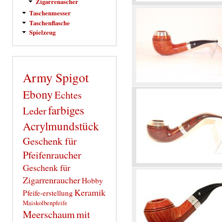
Zigarrenascher
Taschenmesser
Taschenflasche
Spielzeug
Army Spigot
Ebony
Echtes
farbiges
Leder
Acrylmundstück
Geschenk für
Pfeifenraucher
Geschenk für
Zigarrenraucher
Hobby
Keramik
Pfeife-erstellung
Maiskolbenpfeife
Meerschaum
mit