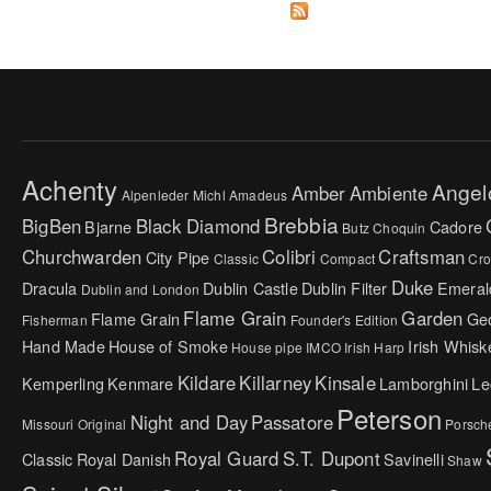
Achenty
Angel
Amber
Ambiente
Alpenleder Michl
Amadeus
Brebbia
BigBen
Black Diamond
Bjarne
Cadore
Butz Choquin
Churchwarden
Colibri
Craftsman
City Pipe
Classic
Compact
Cr
Duke
Dracula
Dublin Castle
Dublin Filter
Emeral
Dublin and London
Flame Grain
Garden
Flame Grain
Ge
Fisherman
Founder's Edition
Hand Made
House of Smoke
Irish Whisk
House pipe
IMCO
Irish Harp
Kildare
Killarney
Kinsale
Kemperling
Kenmare
Lamborghini
Le
Peterson
Night and Day
Passatore
Missouri Original
Porsch
Royal Guard
S.T. Dupont
Classic
Royal Danish
Savinelli
Shaw