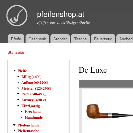
Dir
zu
pfeifenshop.at
Inha
Pfeifen aus zuverlässiger Quelle
Pfeife
Geschenk
Ständer
Tasche
Feuerzeug
Aschen
Hauptmenü
Startseite
Sie sind hier
De Luxe
Pfeife
Billig (<60€)
Anfang (60-120€)
Meister (120-240€)
Profi (240-480€)
Luxury (480€<)
Einzigartig
Freehand
Handmade
Pfeifenständer
Pfeifentasche