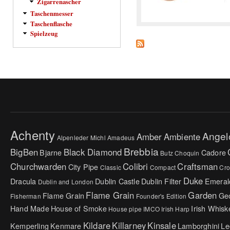
Zigarrenascher
Taschenmesser
Taschenflasche
Spielzeug
Achenty
Angel
Amber
Ambiente
Alpenleder Michl
Amadeus
Brebbia
BigBen
Black Diamond
Bjarne
Cadore
Butz Choquin
Churchwarden
Colibri
Craftsman
City Pipe
Classic
Compact
Cr
Duke
Dracula
Dublin Castle
Dublin Filter
Emeral
Dublin and London
Flame Grain
Garden
Flame Grain
Ge
Fisherman
Founder's Edition
Hand Made
House of Smoke
Irish Whisk
House pipe
IMCO
Irish Harp
Kildare
Killarney
Kinsale
Kemperling
Kenmare
Lamborghini
Le