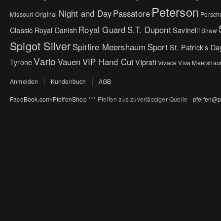
Peterson
Night and Day
Passatore
Missouri Original
Porsch
Royal Guard
S.T. Dupont
Classic
Royal Danish
Savinelli
Shaw
Spigot Silver
Spitfire Meershaum
Sport
St. Patrick's Da
Vario
Vauen
VIP Hand Cut
Tyrone
Viprati
Vivace
Viva Meersha
Anmelden
Kundenbuch
AGB
FaceBook.com/PfeifenShop
*** Pfeifen aus zuverlässiger Quelle -
pfeifen@p