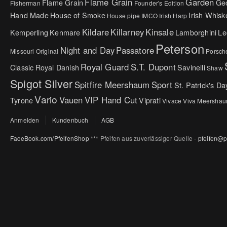
Flame Grain
Garden
Flame Grain
Ge
Fisherman
Founder's Edition
Hand Made
House of Smoke
Irish Whisk
House pipe
IMCO
Irish Harp
Kildare
Killarney
Kinsale
Kemperling
Kenmare
Lamborghini
Le
Peterson
Night and Day
Passatore
Missouri Original
Porsch
Royal Guard
S.T. Dupont
Classic
Royal Danish
Savinelli
Shaw
Spigot Silver
Spitfire Meershaum
Sport
St. Patrick's Da
Vario
Vauen
VIP Hand Cut
Tyrone
Viprati
Vivace
Viva Meersha
Anmelden
Kundenbuch
AGB
FaceBook.com/PfeifenShop
*** Pfeifen aus zuverlässiger Quelle -
pfeifen@p