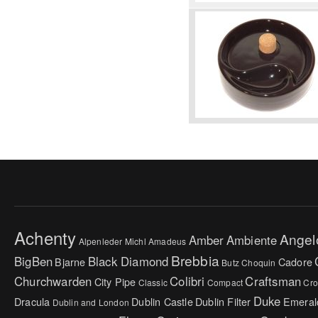
Achenty
Angel
Amber
Ambiente
Alpenleder Michl
Amadeus
Brebbia
BigBen
Black Diamond
Bjarne
Cadore
Butz Choquin
Churchwarden
Colibri
Craftsman
City Pipe
Classic
Compact
Cr
Duke
Dracula
Dublin Castle
Dublin Filter
Emeral
Dublin and London