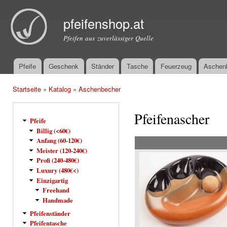
Dir
zu
pfeifenshop.at
Inha
Pfeifen aus zuverlässiger Quelle
Pfeife
Geschenk
Ständer
Tasche
Feuerzeug
Aschen
Hauptmenü
Startseite
»
Katalog
»
Aschenbecher
Sie sind hier
Pfeifenascher
Pfeife
Billig (<60€)
Anfang (60-120€)
Meister (120-240€)
Profi (240-480€)
Luxury (480€<)
Einzigartig
Freehand
Handmade
Pfeifenständer
Pfeifentasche