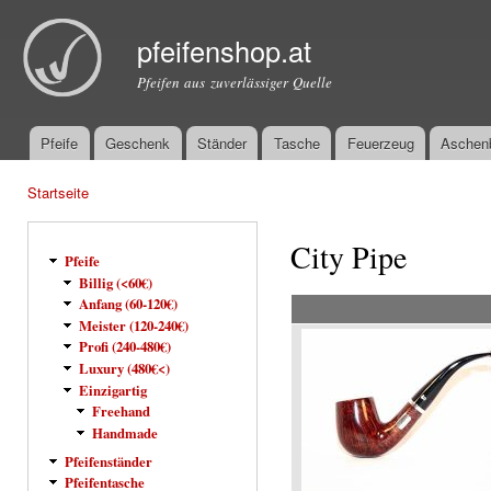
Dir
zu
pfeifenshop.at
Inha
Pfeifen aus zuverlässiger Quelle
Pfeife
Geschenk
Ständer
Tasche
Feuerzeug
Aschen
Hauptmenü
Startseite
Sie sind hier
City Pipe
Pfeife
Billig (<60€)
Anfang (60-120€)
Meister (120-240€)
Profi (240-480€)
Luxury (480€<)
Einzigartig
Freehand
Handmade
Pfeifenständer
Pfeifentasche