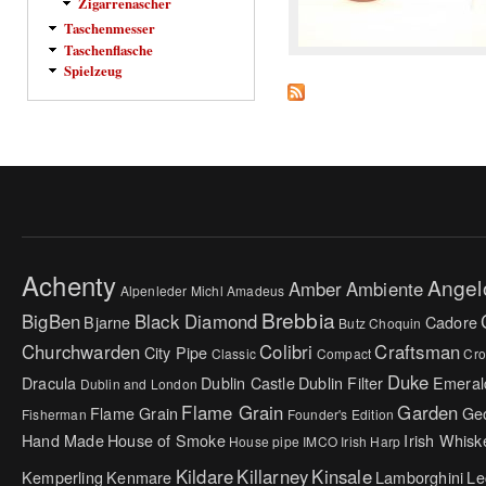
Zigarrenascher
Taschenmesser
Taschenflasche
Spielzeug
Achenty
Angel
Amber
Ambiente
Alpenleder Michl
Amadeus
Brebbia
BigBen
Black Diamond
Bjarne
Cadore
Butz Choquin
Churchwarden
Colibri
Craftsman
City Pipe
Classic
Compact
Cr
Duke
Dracula
Dublin Castle
Dublin Filter
Emeral
Dublin and London
Flame Grain
Garden
Flame Grain
Ge
Fisherman
Founder's Edition
Hand Made
House of Smoke
Irish Whisk
House pipe
IMCO
Irish Harp
Kildare
Killarney
Kinsale
Kemperling
Kenmare
Lamborghini
Le