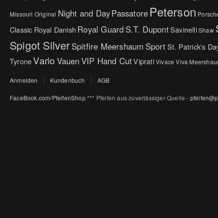
Peterson
Night and Day
Passatore
Missouri Original
Porsch
Royal Guard
S.T. Dupont
Classic
Royal Danish
Savinelli
Shaw
Spigot Silver
Spitfire Meershaum
Sport
St. Patrick's Da
Vario
Vauen
VIP Hand Cut
Tyrone
Viprati
Vivace
Viva Meersha
Anmelden
Kundenbuch
AGB
FaceBook.com/PfeifenShop
*** Pfeifen aus zuverlässiger Quelle -
pfeifen@p