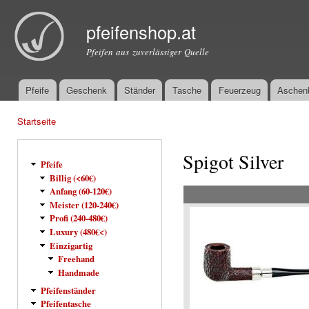
Dir
zu
pfeifenshop.at
Inha
Pfeifen aus zuverlässiger Quelle
Pfeife
Geschenk
Ständer
Tasche
Feuerzeug
Aschen
Hauptmenü
Startseite
Sie sind hier
Spigot Silver
Pfeife
Billig (<60€)
Anfang (60-120€)
Meister (120-240€)
Profi (240-480€)
Luxury (480€<)
Einzigartig
Freehand
Handmade
Pfeifenständer
Pfeifentasche