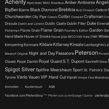
Achenty
Angel
Amber
Ambiente
Alpenleder Michl
Amadeus
Brebbia
BigBen
Black Diamond
Bjarne
Cadore
Butz Choquin
Churchwarden
Colibri
Craftsman
City Pipe
Classic
Compact
Cr
Duke
Dracula
Dublin Castle
Dublin Filter
Emeral
Dublin and London
Flame Grain
Garden
Flame Grain
Ge
Fisherman
Founder's Edition
Hand Made
House of Smoke
Irish Whisk
House pipe
IMCO
Irish Harp
Kildare
Killarney
Kinsale
Kemperling
Kenmare
Lamborghini
Le
Peterson
Night and Day
Passatore
Missouri Original
Porsch
Royal Guard
S.T. Dupont
Classic
Royal Danish
Savinelli
Shaw
Spigot Silver
Spitfire Meershaum
Sport
St. Patrick's Da
Vario
Vauen
VIP Hand Cut
Tyrone
Viprati
Vivace
Viva Meersha
Anmelden
Kundenbuch
AGB
FaceBook.com/PfeifenShop
*** Pfeifen aus zuverlässiger Quelle -
pfeifen@p