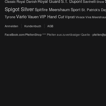
Royal Guard
S.T. Dupont
Classic
Royal Danish
Savinelli
Shaw
Spigot Silver
Spitfire Meershaum
Sport
St. Patrick's Da
Vario
Vauen
VIP Hand Cut
Tyrone
Viprati
Vivace
Viva Meersha
Anmelden
Kundenbuch
AGB
FaceBook.com/PfeifenShop
*** Pfeifen aus zuverlässiger Quelle -
pfeifen@p