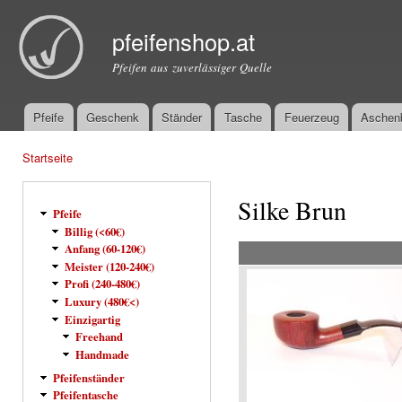
Dir
zu
pfeifenshop.at
Inha
Pfeifen aus zuverlässiger Quelle
Pfeife
Geschenk
Ständer
Tasche
Feuerzeug
Aschen
Hauptmenü
Startseite
Sie sind hier
Silke Brun
Pfeife
Billig (<60€)
Anfang (60-120€)
Meister (120-240€)
Profi (240-480€)
Luxury (480€<)
Einzigartig
Freehand
Handmade
Pfeifenständer
Pfeifentasche