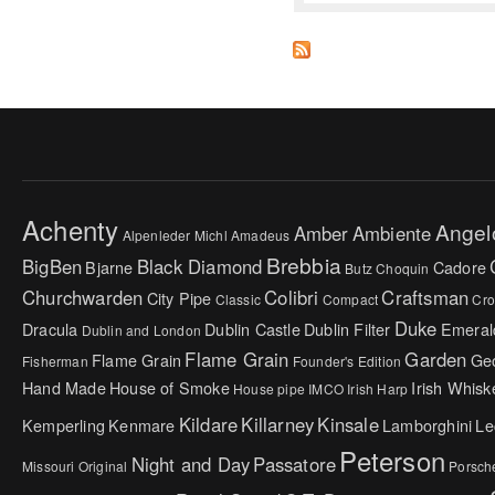
Achenty
Angel
Amber
Ambiente
Alpenleder Michl
Amadeus
Brebbia
BigBen
Black Diamond
Bjarne
Cadore
Butz Choquin
Churchwarden
Colibri
Craftsman
City Pipe
Classic
Compact
Cr
Duke
Dracula
Dublin Castle
Dublin Filter
Emeral
Dublin and London
Flame Grain
Garden
Flame Grain
Ge
Fisherman
Founder's Edition
Hand Made
House of Smoke
Irish Whisk
House pipe
IMCO
Irish Harp
Kildare
Killarney
Kinsale
Kemperling
Kenmare
Lamborghini
Le
Peterson
Night and Day
Passatore
Missouri Original
Porsch