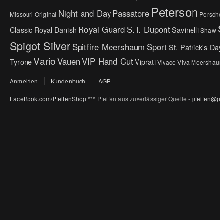
Peterson
Night and Day
Passatore
Missouri Original
Porsch
Royal Guard
S.T. Dupont
Classic
Royal Danish
Savinelli
Shaw
Spigot Silver
Spitfire Meershaum
Sport
St. Patrick's Da
Vario
Vauen
VIP Hand Cut
Tyrone
Viprati
Vivace
Viva Meersha
Anmelden
Kundenbuch
AGB
FaceBook.com/PfeifenShop
*** Pfeifen aus zuverlässiger Quelle -
pfeifen@p