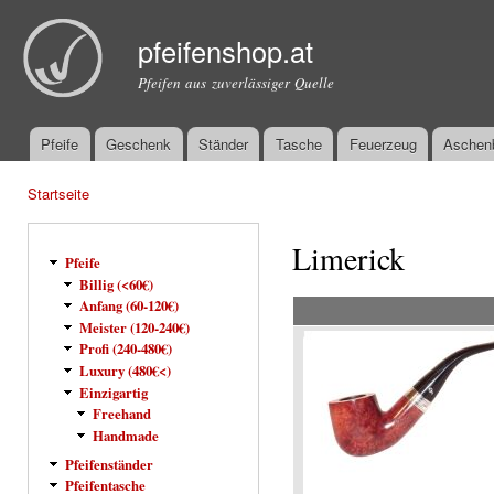
Dir
zu
pfeifenshop.at
Inha
Pfeifen aus zuverlässiger Quelle
Pfeife
Geschenk
Ständer
Tasche
Feuerzeug
Aschen
Hauptmenü
Startseite
Sie sind hier
Limerick
Pfeife
Billig (<60€)
Anfang (60-120€)
Meister (120-240€)
Profi (240-480€)
Luxury (480€<)
Einzigartig
Freehand
Handmade
Pfeifenständer
Pfeifentasche