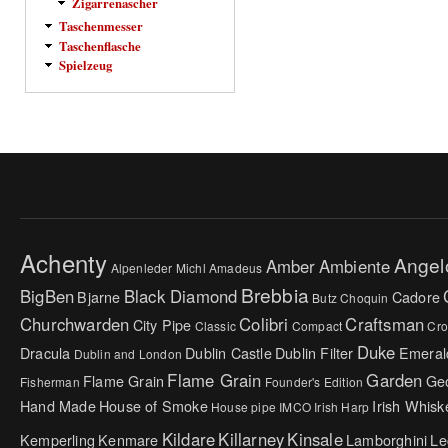
Zigarrenascher
Taschenmesser
Taschenflasche
Spielzeug
Achenty
Angel
Amber
Ambiente
Alpenleder Michl
Amadeus
Brebbia
BigBen
Black Diamond
Bjarne
Cadore
Butz Choquin
Churchwarden
Colibri
Craftsman
City Pipe
Classic
Compact
Cr
Duke
Dracula
Dublin Castle
Dublin Filter
Emeral
Dublin and London
Flame Grain
Garden
Flame Grain
Ge
Fisherman
Founder's Edition
Hand Made
House of Smoke
Irish Whisk
House pipe
IMCO
Irish Harp
Kildare
Killarney
Kinsale
Kemperling
Kenmare
Lamborghini
Le