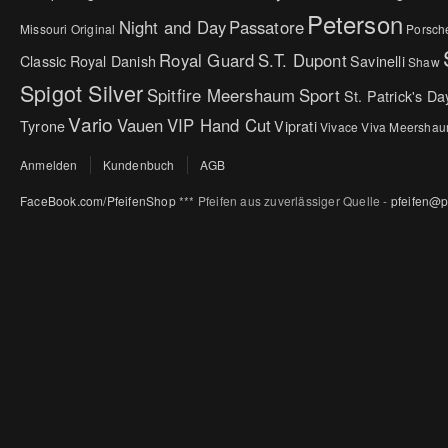
Peterson
Night and Day
Passatore
Missouri Original
Porsch
Royal Guard
S.T. Dupont
Classic
Royal Danish
Savinelli
Shaw
Spigot Silver
Spitfire Meershaum
Sport
St. Patrick's Da
Vario
Vauen
VIP Hand Cut
Tyrone
Viprati
Vivace
Viva Meersha
Anmelden
Kundenbuch
AGB
FaceBook.com/PfeifenShop
*** Pfeifen aus zuverlässiger Quelle -
pfeifen@p