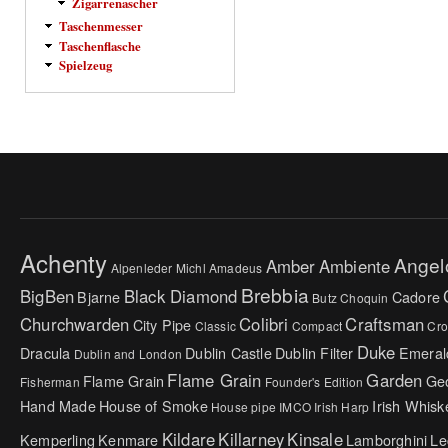
Zigarrenascher
Taschenmesser
Taschenflasche
Spielzeug
Achenty
Angel
Amber
Ambiente
Alpenleder Michl
Amadeus
Brebbia
BigBen
Black Diamond
Bjarne
Cadore
Butz Choquin
Churchwarden
Colibri
Craftsman
City Pipe
Classic
Compact
Cr
Duke
Dracula
Dublin Castle
Dublin Filter
Emeral
Dublin and London
Flame Grain
Garden
Flame Grain
Ge
Fisherman
Founder's Edition
Hand Made
House of Smoke
Irish Whisk
House pipe
IMCO
Irish Harp
Kildare
Killarney
Kinsale
Kemperling
Kenmare
Lamborghini
Le