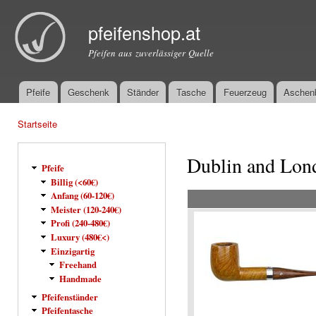
Dir
zu
pfeifenshop.at
Inha
Pfeifen aus zuverlässiger Quelle
Pfeife
Geschenk
Ständer
Tasche
Feuerzeug
Aschen
Hauptmenü
Startseite
Sie sind hier
Dublin and Lon
Pfeife
Billig (<60€)
Anfang (60-120€)
Meister (120-240€)
Profi (240-480€)
Luxury (480€<)
Einzigartig
Freehand
Handmade
Pfeifenständer
Pfeifentasche