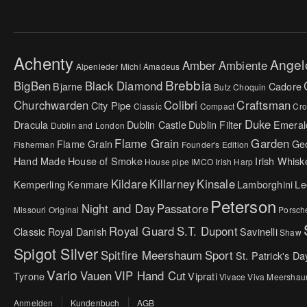
Achenty
Angel
Amber
Ambiente
Alpenleder Michl
Amadeus
Brebbia
BigBen
Black Diamond
Bjarne
Cadore
Butz Choquin
Churchwarden
Colibri
Craftsman
City Pipe
Classic
Compact
Cr
Duke
Dracula
Dublin Castle
Dublin Filter
Emeral
Dublin and London
Flame Grain
Garden
Flame Grain
Ge
Fisherman
Founder's Edition
Hand Made
House of Smoke
Irish Whisk
House pipe
IMCO
Irish Harp
Kildare
Killarney
Kinsale
Kemperling
Kenmare
Lamborghini
Le
Peterson
Night and Day
Passatore
Missouri Original
Porsch
Royal Guard
S.T. Dupont
Classic
Royal Danish
Savinelli
Shaw
Spigot Silver
Spitfire Meershaum
Sport
St. Patrick's Da
Vario
Vauen
VIP Hand Cut
Tyrone
Viprati
Vivace
Viva Meersha
Anmelden
Kundenbuch
AGB