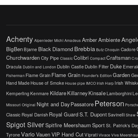
Achenty
Angel
Amber
Ambiente
Alpenleder Michl
Amadeus
Brebbia
BigBen
Black Diamond
Bjarne
Cadore
Butz Choquin
Churchwarden
Colibri
Craftsman
City Pipe
Classic
Compact
Cr
Duke
Dracula
Dublin Castle
Dublin Filter
Emeral
Dublin and London
Flame Grain
Garden
Flame Grain
Ge
Fisherman
Founder's Edition
Hand Made
House of Smoke
Irish Whisk
House pipe
IMCO
Irish Harp
Kildare
Killarney
Kinsale
Kemperling
Kenmare
Lamborghini
Le
Peterson
Night and Day
Passatore
Missouri Original
Porsch
Royal Guard
S.T. Dupont
Classic
Royal Danish
Savinelli
Shaw
Spigot Silver
Spitfire Meershaum
Sport
St. Patrick's Da
Vario
Vauen
VIP Hand Cut
Tyrone
Viprati
Vivace
Viva Meersha