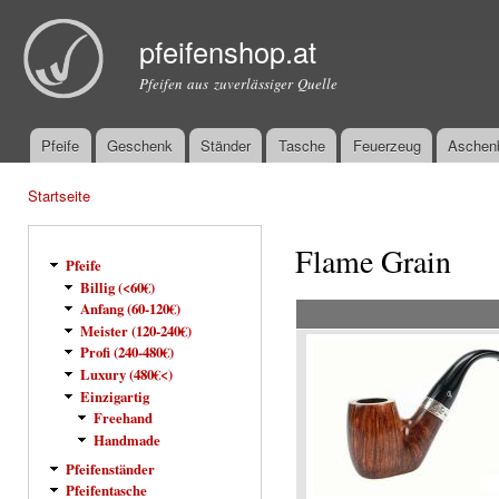
Dir
zu
pfeifenshop.at
Inha
Pfeifen aus zuverlässiger Quelle
Pfeife
Geschenk
Ständer
Tasche
Feuerzeug
Aschen
Hauptmenü
Startseite
Sie sind hier
Flame Grain
Pfeife
Billig (<60€)
Anfang (60-120€)
Meister (120-240€)
Profi (240-480€)
Luxury (480€<)
Einzigartig
Freehand
Handmade
Pfeifenständer
Pfeifentasche