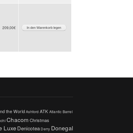
209,00€
nd the World
ATK
Ashford
Atlantic
Barrel
Chacom
Christmas
cchi
e Luxe
Donegal
Denicotea
Derry