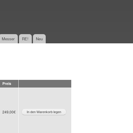
Messer
RE!
Neu
Preis
249,00€