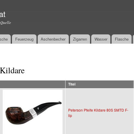
Direkt
zum
at
Inhalt
 Quelle
sche
Feuerzeug
Aschenbecher
Zigarren
Wasser
Flasche
Kildare
Titel
Peterson Pfeife Kildare 80S SMTD F-
lip