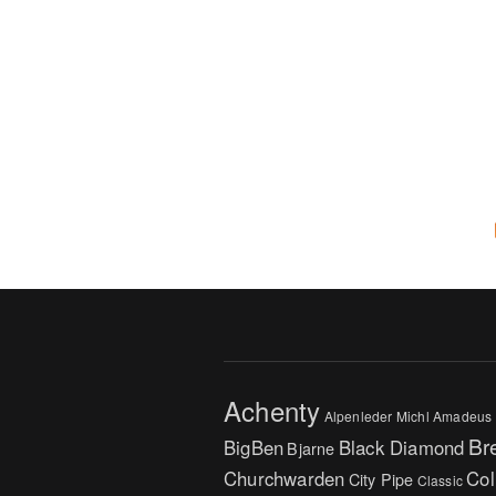
Achenty
Alpenleder Michl
Amadeus
Br
BigBen
Black Diamond
Bjarne
Churchwarden
Col
City Pipe
Classic