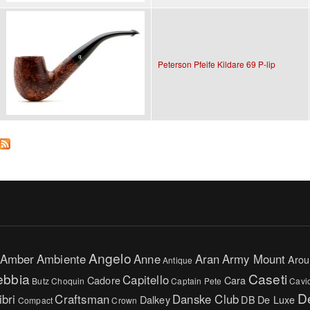
Peterson Pfeife Kildare 69 P-lip
Angelo
Amber
Ambiente
Anne
Aran
Army Mount
Arou
Antique
ebbia
Caseti
Capitello
Cadore
Cara
Butz Choquin
Captain Pete
Cavi
D
ibri
Craftsman
Danske Club
Dalkey
DB
De Luxe
Compact
Crown