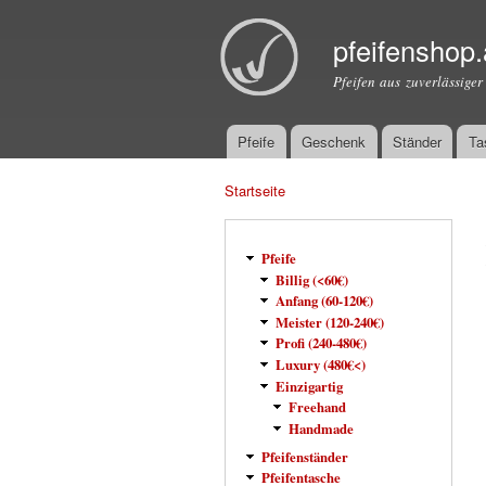
pfeifenshop.
Pfeifen aus zuverlässiger
Pfeife
Geschenk
Ständer
Ta
Hauptmenü
Startseite
Sie sind hier
Pfeife
Billig (<60€)
Anfang (60-120€)
Meister (120-240€)
Profi (240-480€)
Luxury (480€<)
Einzigartig
Freehand
Handmade
Pfeifenständer
Pfeifentasche