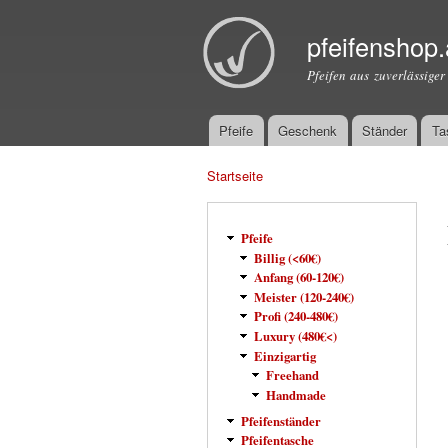
pfeifenshop.
Pfeifen aus zuverlässiger
Pfeife
Geschenk
Ständer
Ta
Hauptmenü
Startseite
Sie sind hier
Pfeife
Billig (<60€)
Anfang (60-120€)
Meister (120-240€)
Profi (240-480€)
Luxury (480€<)
Einzigartig
Freehand
Handmade
Pfeifenständer
Pfeifentasche