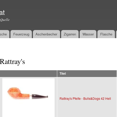
Direkt
zum
at
Inhalt
 Quelle
sche
Feuerzeug
Aschenbecher
Zigarren
Wasser
Flasche
Rattray's
Titel
Rattray's Pfeife - Bulls&Dogs 42 Hell