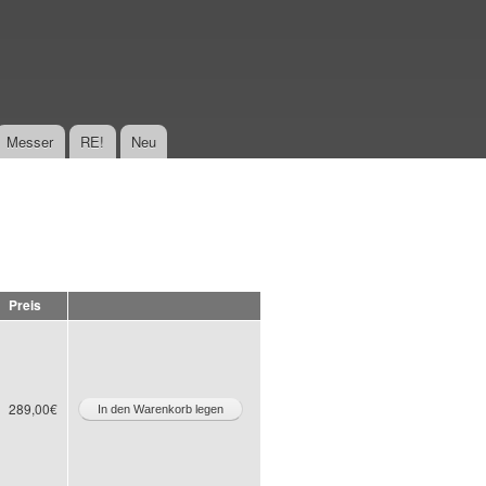
Messer
RE!
Neu
Preis
289,00€