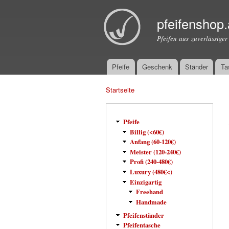
pfeifenshop.
Pfeifen aus zuverlässiger
Pfeife
Geschenk
Ständer
Ta
Hauptmenü
Startseite
Sie sind hier
Pfeife
Billig (<60€)
Anfang (60-120€)
Meister (120-240€)
Profi (240-480€)
Luxury (480€<)
Einzigartig
Freehand
Handmade
Pfeifenständer
Pfeifentasche