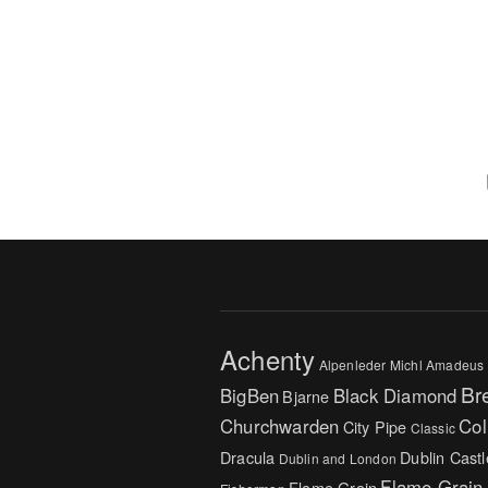
Achenty
Alpenleder Michl
Amadeus
Br
BigBen
Black Diamond
Bjarne
Churchwarden
Col
City Pipe
Classic
Dracula
Dublin Castl
Dublin and London
Flame Grain
Flame Grain