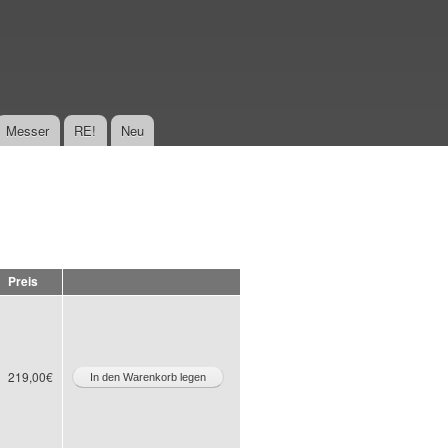
Messer
RE!
Neu
Preis
219,00€