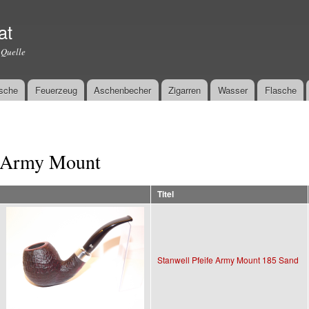
Direkt
zum
at
Inhalt
 Quelle
sche
Feuerzeug
Aschenbecher
Zigarren
Wasser
Flasche
Army Mount
Titel
Stanwell Pfeife Army Mount 185 Sand