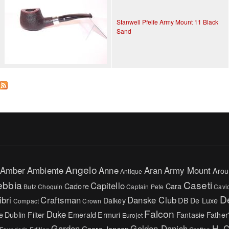
Stanwell Pfeife Army Mount 11 Black
Sand
Angelo
Amber
Ambiente
Anne
Aran
Army Mount
Arou
Antique
ebbia
Caseti
Capitello
Cadore
Cara
Butz Choquin
Captain Pete
Cavi
D
ibri
Craftsman
Danske Club
Dalkey
DB
De Luxe
Compact
Crown
Falcon
Duke
e
Dublin Filter
Emerald
Ermuri
Fantasie
Father
Eurojet
Garden
Golden Danish
H. 
Georg Jensen