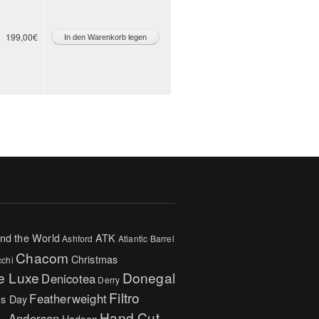
199,00€
nd the World
ATK
Ashford
Atlantic
Barrel
Chacom
Christmas
cchi
e Luxe
Donegal
Denicotea
Derry
Filtro
Featherweight
's Day
Hand Cut
C. Andersen
Hadson