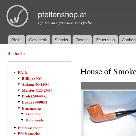
Dir
zu
pfeifenshop.at
Inha
Pfeifen aus zuverlässiger Quelle
Pfeife
Geschenk
Ständer
Tasche
Feuerzeug
Aschen
Hauptmenü
Startseite
Sie sind hier
House of Smok
Pfeife
Billig (<60€)
Anfang (60-120€)
Meister (120-240€)
Profi (240-480€)
Luxury (480€<)
Einzigartig
Freehand
Handmade
Pfeifenständer
Pfeifentasche