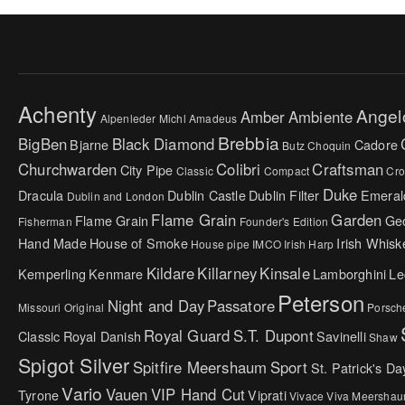
Achenty
Angel
Amber
Ambiente
Alpenleder Michl
Amadeus
Brebbia
BigBen
Black Diamond
Bjarne
Cadore
Butz Choquin
Churchwarden
Colibri
Craftsman
City Pipe
Classic
Compact
Cr
Duke
Dracula
Dublin Castle
Dublin Filter
Emeral
Dublin and London
Flame Grain
Garden
Flame Grain
Ge
Fisherman
Founder's Edition
Hand Made
House of Smoke
Irish Whisk
House pipe
IMCO
Irish Harp
Kildare
Killarney
Kinsale
Kemperling
Kenmare
Lamborghini
Le
Peterson
Night and Day
Passatore
Missouri Original
Porsch
Royal Guard
S.T. Dupont
Classic
Royal Danish
Savinelli
Shaw
Spigot Silver
Spitfire Meershaum
Sport
St. Patrick's Da
Vario
Vauen
VIP Hand Cut
Tyrone
Viprati
Vivace
Viva Meersha