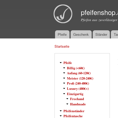
pfeifenshop.
Pfeifen aus zuverlässiger
Pfeife
Geschenk
Ständer
Ta
Hauptmenü
Startseite
Sie sind hier
Pfeife
Billig (<60€)
Anfang (60-120€)
Meister (120-240€)
Profi (240-480€)
Luxury (480€<)
Einzigartig
Freehand
Handmade
Pfeifenständer
Pfeifentasche