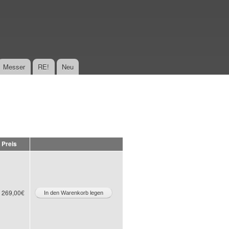
Messer
RE!
Neu
Preis
269,00€