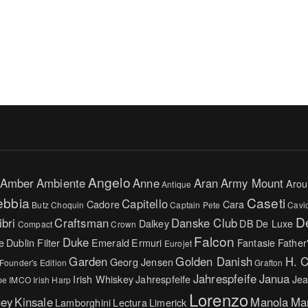
Angelo
Amber
Ambiente
Anne
Aran
Army Mount
Arou
Antique
ebbia
Caseti
Capitello
Cadore
Cara
Butz Choquin
Captain Pete
Cavi
D
ibri
Craftsman
Danske Club
Dalkey
DB
De Luxe
Compact
Crown
Falcon
Duke
e
Dublin Filter
Emerald
Ermuri
Fantasie
Father
Eurojet
Garden
Golden Danish
H. 
Georg Jensen
Founder's Edition
Grafton
Jahrespfeife
Janua
Irish Whiskey
Jahrespfeife
Jea
pe
IMCO
Irish Harp
Lorenzo
ney
Kinsale
Manola
Ma
Lamborghini
Lectura
Limerick