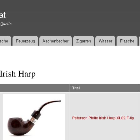
Direkt
zum
at
Inhalt
 Quelle
sche
Feuerzeug
Aschenbecher
Zigarren
Wasser
Flasche
Irish Harp
Titel
Peterson Pfeife Irish Harp XL02 F-lip