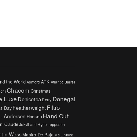
nd the World
ATK
Ashford
Atlantic
Barrel
Chacom
Christmas
cchi
e Luxe
Donegal
Denicotea
Derry
Filtro
Featherweight
's Day
Hand Cut
C. Andersen
Hadson
n-Claude
Jekyll and Hyde
Jeppesen
rtin Wess
Mastro De Paja
Mc Lintock