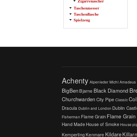
Zigarrenascher
Taschenmesser
Taschenflasche
Spielzeug
Achenty
Alpenleder Michl
Amadeus
Br
BigBen
Black Diamond
Bjarne
Churchwarden
Col
City Pipe
Classic
Dracula
Dublin Castl
Dublin and London
Flame Grain
Flame Grain
Fisherman
Hand Made
House of Smoke
House pi
Kildare
Killar
Kemperling
Kenmare