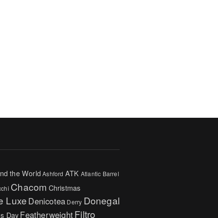
nd the World
ATK
Ashford
Atlantic
Barrel
Chacom
Christmas
cchi
e Luxe
Donegal
Denicotea
Derry
Filtro
Featherweight
's Day