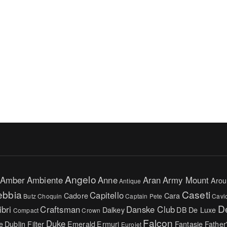
Angelo
Amber
Ambiente
Anne
Aran
Army Mount
Arou
Antique
ebbia
Caseti
Capitello
Cadore
Cara
Butz Choquin
Captain Pete
Cavi
D
ibri
Craftsman
Danske Club
Dalkey
DB
De Luxe
Compact
Crown
Falcon
Duke
e
Dublin Filter
Emerald
Ermuri
Fantasie
Father
Eurojet