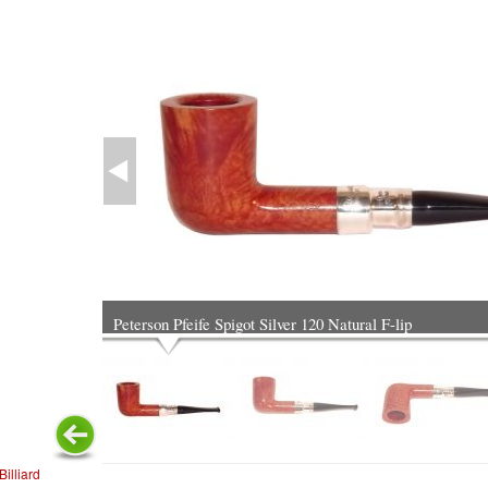
Peterson Pfeife Spigot Silver 120 Natural F-lip
Billiard