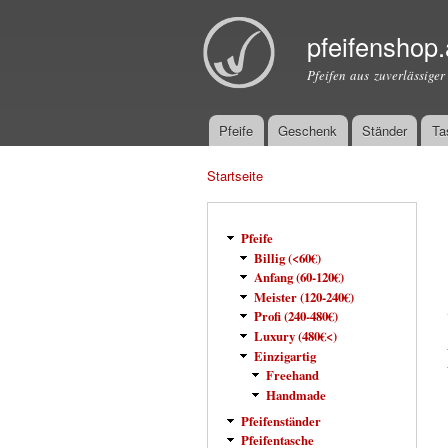
pfeifenshop.
Pfeifen aus zuverlässiger
Pfeife
Geschenk
Ständer
Ta
Hauptmenü
Startseite
Sie sind hier
Pfeife
Billig (<60€)
Anfang (60-120€)
Meister (120-240€)
Profi (240-480€)
Luxury (480€<)
Einzigartig
Freehand
Handmade
Pfeifenständer
Pfeifentasche