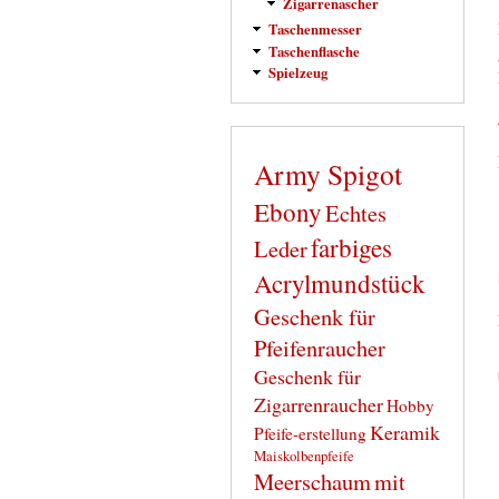
Zigarrenascher
Taschenmesser
Taschenflasche
Spielzeug
Army Spigot
Ebony
Echtes
farbiges
Leder
Acrylmundstück
Geschenk für
Pfeifenraucher
Geschenk für
Zigarrenraucher
Hobby
Keramik
Pfeife-erstellung
Maiskolbenpfeife
Meerschaum
mit