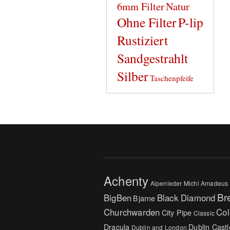
6mm Filter
Natur
Ohne Filter
P-lip
Rustiziert
Sandgestrahlt
Silber
Taschenpfeife
Achenty
Alpenleder Michl
Amadeus
Br
BigBen
Black Diamond
Bjarne
Churchwarden
Col
City Pipe
Classic
Dracula
Dublin Castl
Dublin and London