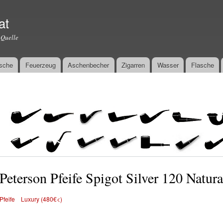
Direkt
zum
at
Inhalt
 Quelle
sche
Feuerzeug
Aschenbecher
Zigarren
Wasser
Flasche
Peterson Pfeife Spigot Silver 120 Natura
Pfeife
Luxury (480€<)