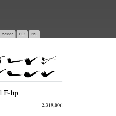
Messer
RE!
Neu
l F-lip
2.319,00€