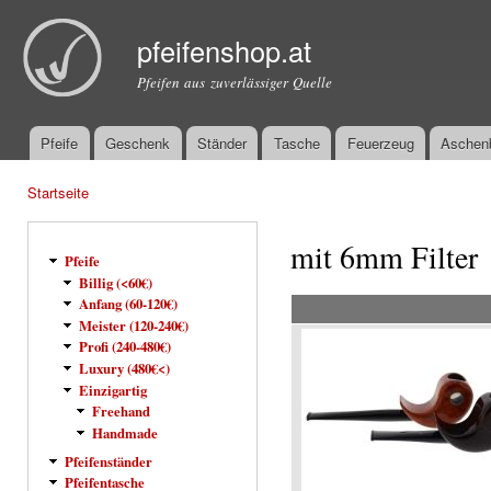
Dir
zu
pfeifenshop.at
Inha
Pfeifen aus zuverlässiger Quelle
Pfeife
Geschenk
Ständer
Tasche
Feuerzeug
Aschen
Hauptmenü
Startseite
Sie sind hier
mit 6mm Filter
Pfeife
Billig (<60€)
Anfang (60-120€)
Meister (120-240€)
Profi (240-480€)
Luxury (480€<)
Einzigartig
Freehand
Handmade
Pfeifenständer
Pfeifentasche