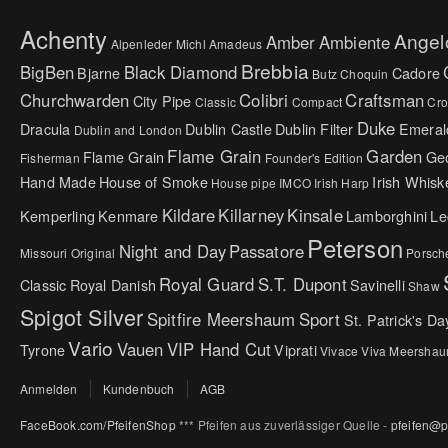
Achenty
Angel
Amber
Ambiente
Alpenleder Michl
Amadeus
Brebbia
BigBen
Black Diamond
Bjarne
Cadore
Butz Choquin
Churchwarden
Colibri
Craftsman
City Pipe
Classic
Compact
Cr
Duke
Dracula
Dublin Castle
Dublin Filter
Emeral
Dublin and London
Flame Grain
Garden
Flame Grain
Ge
Fisherman
Founder's Edition
Hand Made
House of Smoke
Irish Whisk
House pipe
IMCO
Irish Harp
Kildare
Killarney
Kinsale
Kemperling
Kenmare
Lamborghini
Le
Peterson
Night and Day
Passatore
Missouri Original
Porsch
Royal Guard
S.T. Dupont
Classic
Royal Danish
Savinelli
Shaw
Spigot Silver
Spitfire Meershaum
Sport
St. Patrick's Da
Vario
Vauen
VIP Hand Cut
Tyrone
Viprati
Vivace
Viva Meersha
Anmelden
Kundenbuch
AGB
FaceBook.com/PfeifenShop
*** Pfeifen aus zuverlässiger Quelle -
pfeifen@p