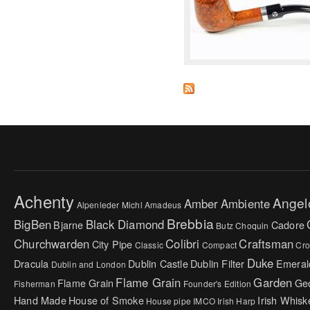
Achenty
Angel
Amber
Ambiente
Alpenleder Michl
Amadeus
Brebbia
BigBen
Black Diamond
Bjarne
Cadore
Butz Choquin
Churchwarden
Colibri
Craftsman
City Pipe
Classic
Compact
Cr
Duke
Dracula
Dublin Castle
Dublin Filter
Emeral
Dublin and London
Flame Grain
Garden
Flame Grain
Ge
Fisherman
Founder's Edition
Hand Made
House of Smoke
Irish Whisk
House pipe
IMCO
Irish Harp