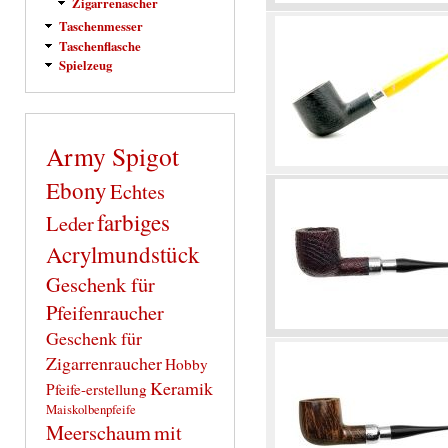
Zigarrenascher
Taschenmesser
Taschenflasche
Spielzeug
Army Spigot
Ebony
Echtes
farbiges
Leder
Acrylmundstück
Geschenk für
Pfeifenraucher
Geschenk für
Zigarrenraucher
Hobby
Keramik
Pfeife-erstellung
Maiskolbenpfeife
Meerschaum
mit