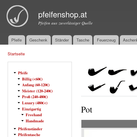
Dir
zu
pfeifenshop.at
Inha
Pfeifen aus zuverlässiger Quelle
Pfeife
Geschenk
Ständer
Tasche
Feuerzeug
Aschen
Hauptmenü
Startseite
Sie sind hier
Pfeife
Billig (<60€)
Anfang (60-120€)
Meister (120-240€)
Profi (240-480€)
Luxury (480€<)
Pot
Einzigartig
Freehand
Handmade
Pfeifenständer
Pfeifentasche