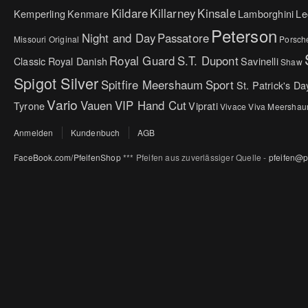
Kildare
Killarney
Kinsale
Kemperling
Kenmare
Lamborghini
Le
Peterson
Night and Day
Passatore
Missouri Original
Porsch
Royal Guard
S.T. Dupont
Classic
Royal Danish
Savinelli
Shaw
Spigot Silver
Spitfire Meershaum
Sport
St. Patrick's Da
Vario
Vauen
VIP Hand Cut
Tyrone
Viprati
Vivace
Viva Meersha
Anmelden
Kundenbuch
AGB
FaceBook.com/PfeifenShop
*** Pfeifen aus zuverlässiger Quelle -
pfeifen@p