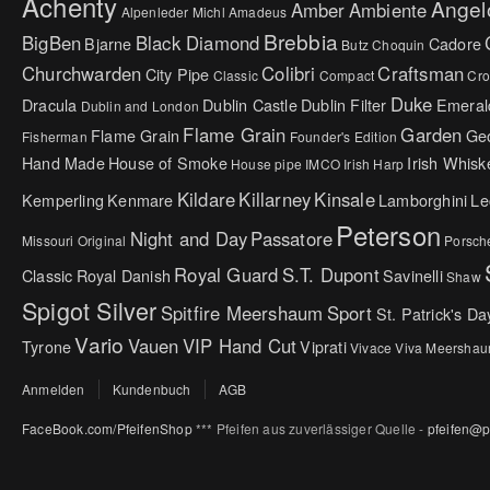
Achenty
Angel
Amber
Ambiente
Alpenleder Michl
Amadeus
Brebbia
BigBen
Black Diamond
Bjarne
Cadore
Butz Choquin
Churchwarden
Colibri
Craftsman
City Pipe
Classic
Compact
Cr
Duke
Dracula
Dublin Castle
Dublin Filter
Emeral
Dublin and London
Flame Grain
Garden
Flame Grain
Ge
Fisherman
Founder's Edition
Hand Made
House of Smoke
Irish Whisk
House pipe
IMCO
Irish Harp
Kildare
Killarney
Kinsale
Kemperling
Kenmare
Lamborghini
Le
Peterson
Night and Day
Passatore
Missouri Original
Porsch
Royal Guard
S.T. Dupont
Classic
Royal Danish
Savinelli
Shaw
Spigot Silver
Spitfire Meershaum
Sport
St. Patrick's Da
Vario
Vauen
VIP Hand Cut
Tyrone
Viprati
Vivace
Viva Meersha
Anmelden
Kundenbuch
AGB
FaceBook.com/PfeifenShop
*** Pfeifen aus zuverlässiger Quelle -
pfeifen@p