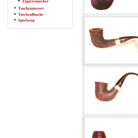
Zigarrenascher
Taschenmesser
Taschenflasche
Spielzeug