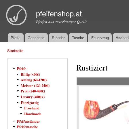
Dir
zu
pfeifenshop.at
Inha
Pfeifen aus zuverlässiger Quelle
Pfeife
Geschenk
Ständer
Tasche
Feuerzeug
Aschen
Hauptmenü
Startseite
Sie sind hier
Rustiziert
Pfeife
Billig (<60€)
Anfang (60-120€)
Meister (120-240€)
Profi (240-480€)
Luxury (480€<)
Einzigartig
Freehand
Handmade
Pfeifenständer
Pfeifentasche