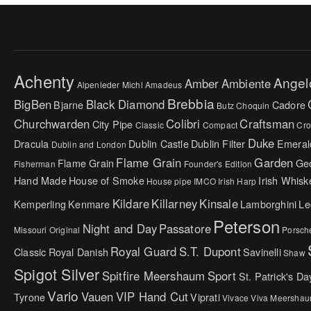
Achenty
Angel
Amber
Ambiente
Alpenleder Michl
Amadeus
Brebbia
BigBen
Black Diamond
Bjarne
Cadore
Butz Choquin
Churchwarden
Colibri
Craftsman
City Pipe
Classic
Compact
Cr
Duke
Dracula
Dublin Castle
Dublin Filter
Emeral
Dublin and London
Flame Grain
Garden
Flame Grain
Ge
Fisherman
Founder's Edition
Hand Made
House of Smoke
Irish Whisk
House pipe
IMCO
Irish Harp
Kildare
Killarney
Kinsale
Kemperling
Kenmare
Lamborghini
Le
Peterson
Night and Day
Passatore
Missouri Original
Porsch
Royal Guard
S.T. Dupont
Classic
Royal Danish
Savinelli
Shaw
Spigot Silver
Spitfire Meershaum
Sport
St. Patrick's Da
Vario
Vauen
VIP Hand Cut
Tyrone
Viprati
Vivace
Viva Meersha