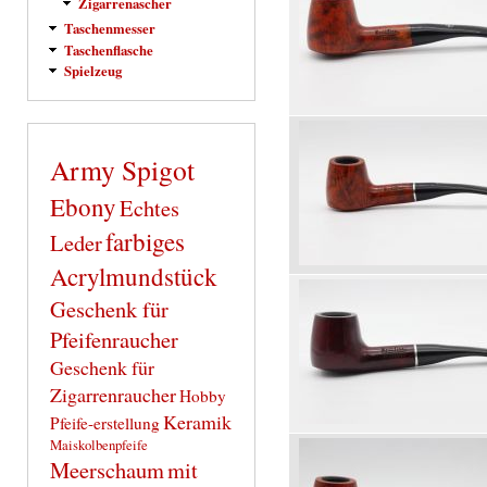
Zigarrenascher
Taschenmesser
Taschenflasche
Spielzeug
Army Spigot
Ebony
Echtes
farbiges
Leder
Acrylmundstück
Geschenk für
Pfeifenraucher
Geschenk für
Zigarrenraucher
Hobby
Keramik
Pfeife-erstellung
Maiskolbenpfeife
Meerschaum
mit