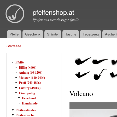
Dir
zu
pfeifenshop.at
Inha
Pfeifen aus zuverlässiger Quelle
Pfeife
Geschenk
Ständer
Tasche
Feuerzeug
Aschen
Hauptmenü
Startseite
Sie sind hier
Pfeife
Billig (<60€)
Anfang (60-120€)
Meister (120-240€)
Profi (240-480€)
Luxury (480€<)
Volcano
Einzigartig
Freehand
Handmade
Pfeifenständer
Pfeifentasche