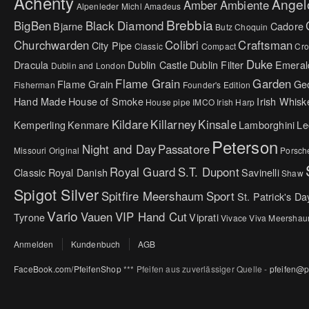
Achenty
Angel
Amber
Ambiente
Alpenleder Michl
Amadeus
Brebbia
BigBen
Black Diamond
Bjarne
Cadore
Butz Choquin
Churchwarden
Colibri
Craftsman
City Pipe
Classic
Compact
Cr
Duke
Dracula
Dublin Castle
Dublin Filter
Emeral
Dublin and London
Flame Grain
Garden
Flame Grain
Ge
Fisherman
Founder's Edition
Hand Made
House of Smoke
Irish Whisk
House pipe
IMCO
Irish Harp
Kildare
Killarney
Kinsale
Kemperling
Kenmare
Lamborghini
Le
Peterson
Night and Day
Passatore
Missouri Original
Porsch
Royal Guard
S.T. Dupont
Classic
Royal Danish
Savinelli
Shaw
Spigot Silver
Spitfire Meershaum
Sport
St. Patrick's Da
Vario
Vauen
VIP Hand Cut
Tyrone
Viprati
Vivace
Viva Meersha
Anmelden
Kundenbuch
AGB
FaceBook.com/PfeifenShop
*** Pfeifen aus zuverlässiger Quelle -
pfeifen@p