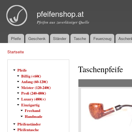
Dir
zu
pfeifenshop.at
Inha
Pfeifen aus zuverlässiger Quelle
Pfeife
Geschenk
Ständer
Tasche
Feuerzeug
Aschen
Hauptmenü
Startseite
Sie sind hier
Taschenpfeife
Pfeife
Billig (<60€)
Anfang (60-120€)
Meister (120-240€)
Profi (240-480€)
Luxury (480€<)
Einzigartig
Freehand
Handmade
Pfeifenständer
Pfeifentasche