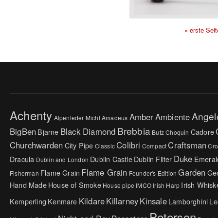
« erste Seit
Seiten
Achenty
Angel
Amber
Ambiente
Alpenleder Michl
Amadeus
Brebbia
BigBen
Black Diamond
Bjarne
Cadore
Butz Choquin
Churchwarden
Colibri
Craftsman
City Pipe
Classic
Compact
Cr
Duke
Dracula
Dublin Castle
Dublin Filter
Emeral
Dublin and London
Flame Grain
Garden
Flame Grain
Ge
Fisherman
Founder's Edition
Hand Made
House of Smoke
Irish Whisk
House pipe
IMCO
Irish Harp
Kildare
Killarney
Kinsale
Kemperling
Kenmare
Lamborghini
Le
Peterson