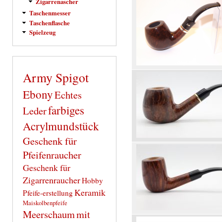
Zigarrenascher
Taschenmesser
Taschenflasche
Spielzeug
Army Spigot
Ebony
Echtes
farbiges
Leder
Acrylmundstück
Geschenk für
Pfeifenraucher
Geschenk für
Zigarrenraucher
Hobby
Keramik
Pfeife-erstellung
Maiskolbenpfeife
Meerschaum
mit