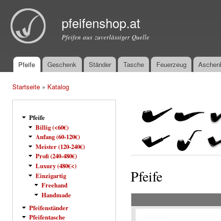
Dir
zu
pfeifenshop.at
Inha
Pfeifen aus zuverlässiger Quelle
Pfeife
Geschenk
Ständer
Tasche
Feuerzeug
Aschen
Hauptmenü
Startseite
»
Katalog
Sie sind hier
Pfeife
Billig (<60€)
Anfang (60-120€)
Meister (120-240€)
Profi (240-480€)
Luxury (480€<)
Pfeife
Einzigartig
Freehand
Handmade
Pfeifenständer
Pfeifentasche