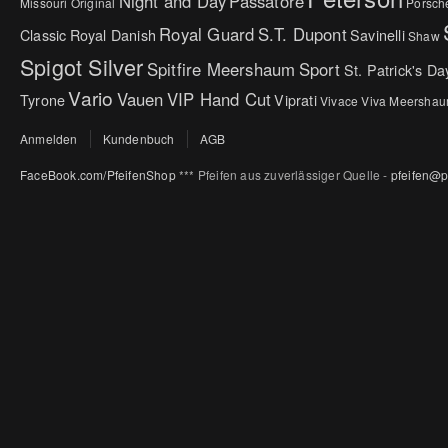
Night and Day
Passatore
Missouri Original
Porsch
Royal Guard
S.T. Dupont
Classic
Royal Danish
Savinelli
Shaw
Spigot Silver
Spitfire Meershaum
Sport
St. Patrick's Da
Vario
Vauen
VIP Hand Cut
Tyrone
Viprati
Vivace
Viva Meersha
Anmelden
Kundenbuch
AGB
FaceBook.com/PfeifenShop
*** Pfeifen aus zuverlässiger Quelle -
pfeifen@p