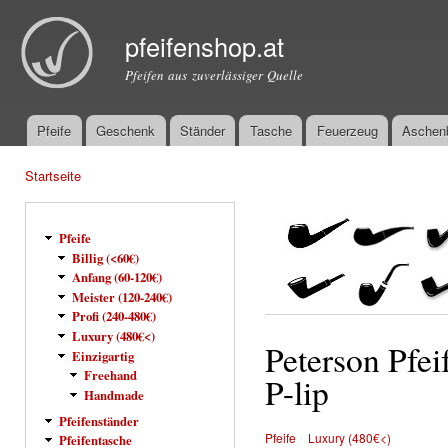
Dir
zu
pfeifenshop.at
Inha
Pfeifen aus zuverlässiger Quelle
Pfeife
Geschenk
Ständer
Tasche
Feuerzeug
Aschen
Hauptmenü
Startseite
Sie sind hier
Pfeife
Billig (<60€)
Anfang (60-120€)
Meister (120-240€)
Profi (240-480€)
Luxury (480€<)
Peterson Pfe
Einzigartig
Freehand
P-lip
Handmade
Pfeifenständer
Pfeife
Luxury (480€<)
Pfeifentasche