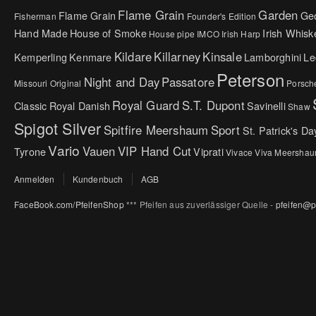
Flame Grain
Garden
Flame Grain
Ge
Fisherman
Founder's Edition
Hand Made
House of Smoke
Irish Whisk
House pipe
IMCO
Irish Harp
Kildare
Killarney
Kinsale
Kemperling
Kenmare
Lamborghini
Le
Peterson
Night and Day
Passatore
Missouri Original
Porsch
Royal Guard
S.T. Dupont
Classic
Royal Danish
Savinelli
Shaw
Spigot Silver
Spitfire Meershaum
Sport
St. Patrick's Da
Vario
Vauen
VIP Hand Cut
Tyrone
Viprati
Vivace
Viva Meersha
Anmelden
Kundenbuch
AGB
FaceBook.com/PfeifenShop
*** Pfeifen aus zuverlässiger Quelle -
pfeifen@p