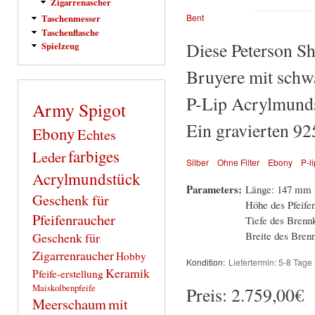
Zigarrenascher
Bent
Taschenmesser
Taschenflasche
Diese Peterson Sh
Spielzeug
Bruyere mit schw
P-Lip Acrylmundst
Army Spigot
Ein gravierten 925
Ebony
Echtes
farbiges
Leder
Silber
Ohne Filter
Ebony
P-li
Acrylmundstück
Parameters:
Länge: 147 mm
Geschenk für
Höhe des Pfeife
Pfeifenraucher
Tiefe des Bren
Breite des Bre
Geschenk für
Zigarrenraucher
Hobby
Kondition:
Liefertermin: 5-8 Tage
Keramik
Pfeife-erstellung
Maiskolbenpfeife
Preis:
2.759,00€
Meerschaum
mit