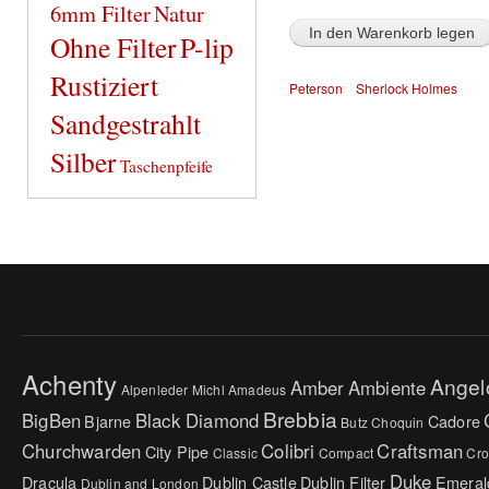
6mm Filter
Natur
Ohne Filter
P-lip
Rustiziert
Peterson
Sherlock Holmes
Sandgestrahlt
Silber
Taschenpfeife
Achenty
Angel
Amber
Ambiente
Alpenleder Michl
Amadeus
Brebbia
BigBen
Black Diamond
Bjarne
Cadore
Butz Choquin
Churchwarden
Colibri
Craftsman
City Pipe
Classic
Compact
Cr
Duke
Dracula
Dublin Castle
Dublin Filter
Emeral
Dublin and London