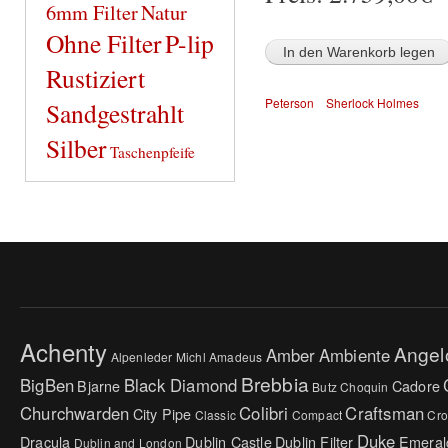
6mm Filter
Natur
Ohne Filter
P-lip
Rustiziert
Peterson
Sherlock Holmes
Sandgestrahlt
Silber
Taschenpfeife
Achenty
Angel
Amber
Ambiente
Alpenleder Michl
Amadeus
Brebbia
BigBen
Black Diamond
Bjarne
Cadore
Butz Choquin
Churchwarden
Colibri
Craftsman
City Pipe
Classic
Compact
Cr
Duke
Dracula
Dublin Castle
Dublin Filter
Emeral
Dublin and London