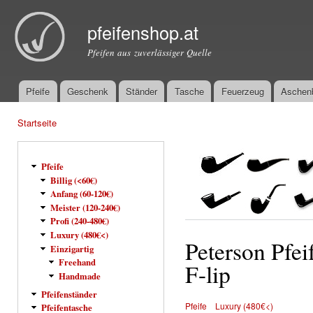
Dir
zu
pfeifenshop.at
Inha
Pfeifen aus zuverlässiger Quelle
Pfeife
Geschenk
Ständer
Tasche
Feuerzeug
Aschen
Hauptmenü
Startseite
Sie sind hier
Pfeife
Billig (<60€)
Anfang (60-120€)
Meister (120-240€)
Profi (240-480€)
Luxury (480€<)
Peterson Pfe
Einzigartig
Freehand
F-lip
Handmade
Pfeifenständer
Pfeife
Luxury (480€<)
Pfeifentasche