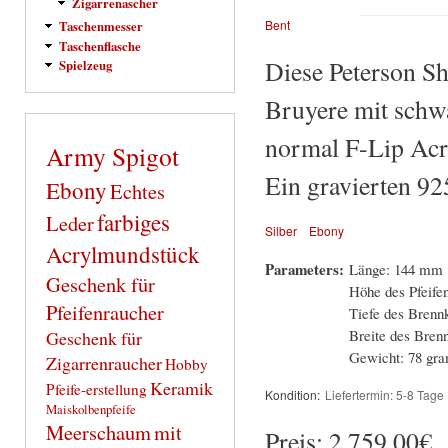
Zigarrenascher
Bent
Taschenmesser
Taschenflasche
Diese Peterson Sh
Spielzeug
Bruyere mit schw
normal F-Lip Acr
Army Spigot
Ein gravierten 925
Ebony
Echtes
farbiges
Leder
Silber
Ebony
Acrylmundstück
Parameters:
Länge: 144 mm
Geschenk für
Höhe des Pfeife
Pfeifenraucher
Tiefe des Bren
Breite des Bre
Geschenk für
Gewicht: 78 gr
Zigarrenraucher
Hobby
Keramik
Pfeife-erstellung
Kondition:
Liefertermin: 5-8 Tage
Maiskolbenpfeife
Meerschaum
mit
Preis:
2.759,00€