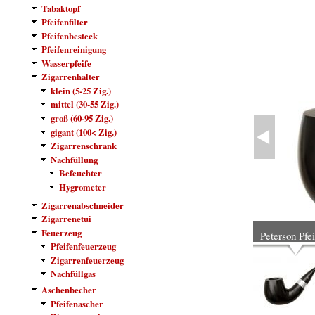
Tabaktopf
Pfeifenfilter
Pfeifenbesteck
Pfeifenreinigung
Wasserpfeife
Zigarrenhalter
klein (5-25 Zig.)
mittel (30-55 Zig.)
groß (60-95 Zig.)
gigant (100< Zig.)
Zigarrenschrank
Nachfüllung
Befeuchter
Hygrometer
Zigarrenabschneider
Zigarrenetui
Feuerzeug
Peterson Pfe
Pfeifenfeuerzeug
Zigarrenfeuerzeug
Nachfüllgas
Aschenbecher
Pfeifenascher