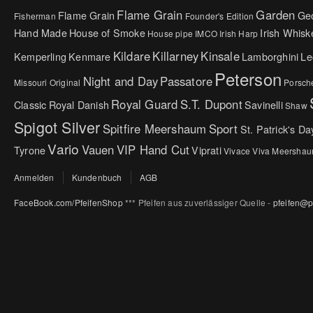
Flame Grain
Garden
Flame Grain
Ge
Fisherman
Founder's Edition
Hand Made
House of Smoke
Irish Whisk
House pipe
IMCO
Irish Harp
Kildare
Killarney
Kinsale
Kemperling
Kenmare
Lamborghini
Le
Peterson
Night and Day
Passatore
Missouri Original
Porsch
Royal Guard
S.T. Dupont
Classic
Royal Danish
Savinelli
Shaw
Spigot Silver
Spitfire Meershaum
Sport
St. Patrick's Da
Vario
Vauen
VIP Hand Cut
Tyrone
Viprati
Vivace
Viva Meersha
Anmelden
Kundenbuch
AGB
FaceBook.com/PfeifenShop
*** Pfeifen aus zuverlässiger Quelle -
pfeifen@p