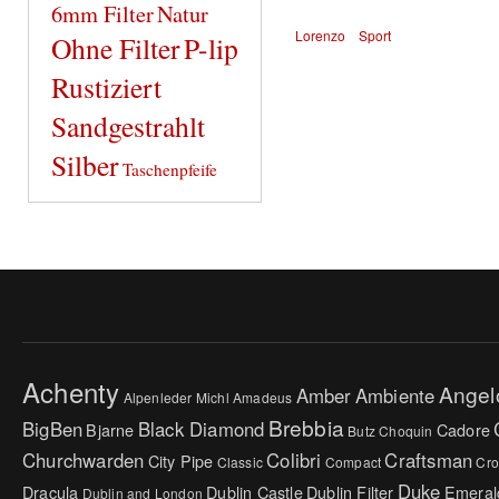
6mm Filter
Natur
Lorenzo
Sport
Ohne Filter
P-lip
Rustiziert
Sandgestrahlt
Silber
Taschenpfeife
Achenty
Angel
Amber
Ambiente
Alpenleder Michl
Amadeus
Brebbia
BigBen
Black Diamond
Bjarne
Cadore
Butz Choquin
Churchwarden
Colibri
Craftsman
City Pipe
Classic
Compact
Cr
Duke
Dracula
Dublin Castle
Dublin Filter
Emeral
Dublin and London