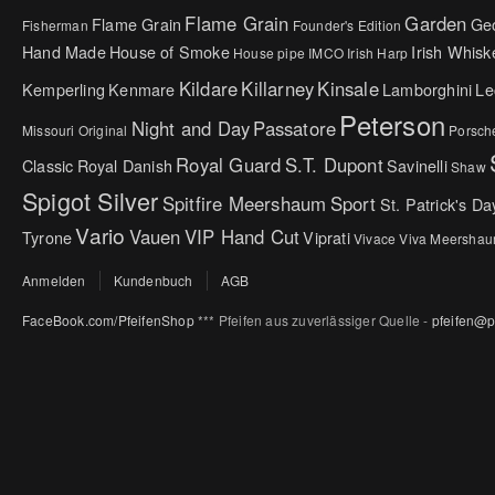
Flame Grain
Garden
Flame Grain
Ge
Fisherman
Founder's Edition
Hand Made
House of Smoke
Irish Whisk
House pipe
IMCO
Irish Harp
Kildare
Killarney
Kinsale
Kemperling
Kenmare
Lamborghini
Le
Peterson
Night and Day
Passatore
Missouri Original
Porsch
Royal Guard
S.T. Dupont
Classic
Royal Danish
Savinelli
Shaw
Spigot Silver
Spitfire Meershaum
Sport
St. Patrick's Da
Vario
Vauen
VIP Hand Cut
Tyrone
Viprati
Vivace
Viva Meersha
Anmelden
Kundenbuch
AGB
FaceBook.com/PfeifenShop
*** Pfeifen aus zuverlässiger Quelle -
pfeifen@p