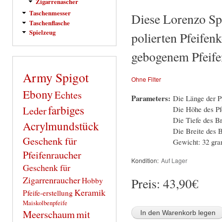
Zigarrenascher
Taschenmesser
Diese Lorenzo Spo
Taschenflasche
Spielzeug
polierten Pfeifen
gebogenem Pfeifens
Army Spigot
Ohne Filter
Ebony
Echtes
Parameters:
Die Länge der P
farbiges
Leder
Die Höhe des Pf
Die Tiefe des 
Acrylmundstück
Die Breite des
Geschenk für
Gewicht: 32 gr
Pfeifenraucher
Kondition:
Auf Lager
Geschenk für
Zigarrenraucher
Preis:
43,90€
Hobby
Keramik
Pfeife-erstellung
Maiskolbenpfeife
Meerschaum
mit