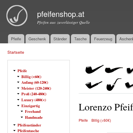
Dir
zu
pfeifenshop.at
Inha
Pfeifen aus zuverlässiger Quelle
Pfeife
Geschenk
Ständer
Tasche
Feuerzeug
Aschen
Hauptmenü
Startseite
Sie sind hier
Pfeife
Billig (<60€)
Anfang (60-120€)
Meister (120-240€)
Profi (240-480€)
Luxury (480€<)
Lorenzo Pfeif
Einzigartig
Freehand
Handmade
Pfeife
Billig (<60€)
Pfeifenständer
Pfeifentasche