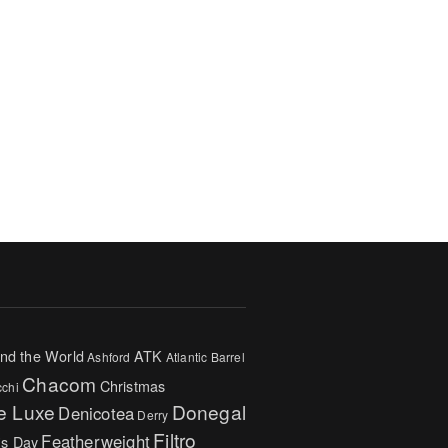
nd the World
ATK
Ashford
Atlantic
Barrel
Chacom
Christmas
cchi
e Luxe
Donegal
Denicotea
Derry
Filtro
Featherweight
's Day