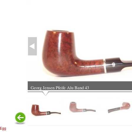
Georg Jensen Pfeife Alu Band 43
Egg