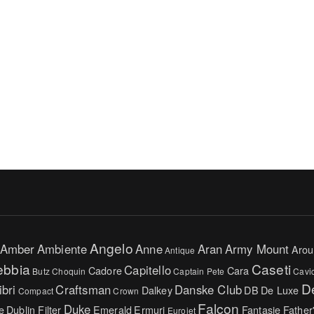
Angelo
Amber
Ambiente
Anne
Aran
Army Mount
Arou
Antique
ebbia
Caseti
Capitello
Cadore
Cara
Butz Choquin
Captain Pete
Cavi
D
ibri
Craftsman
Danske Club
Dalkey
DB
De Luxe
Compact
Crown
Falcon
Duke
e
Dublin Filter
Emerald
Ermuri
Fantasie
Father
Eurojet