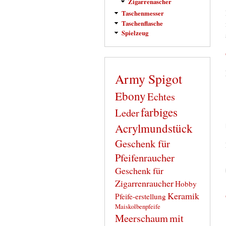
Zigarrenascher
Taschenmesser
Taschenflasche
Spielzeug
Army Spigot
Ebony
Echtes
farbiges
Leder
Acrylmundstück
Geschenk für
Pfeifenraucher
Geschenk für
Zigarrenraucher
Hobby
Keramik
Pfeife-erstellung
Maiskolbenpfeife
Meerschaum
mit