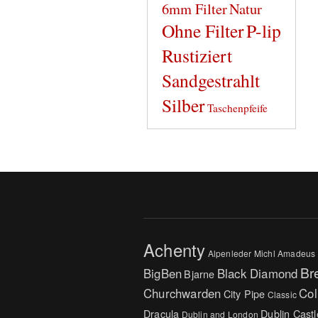
6mm Filter
Natur
Ohne Filter
P-lip
Rustiziert
Sandgestrahlt
Silber
Taschenpfeife
Achenty
Alpenleder Michl
Amadeus
Br
BigBen
Black Diamond
Bjarne
Churchwarden
Col
City Pipe
Classic
Dracula
Dublin Castl
Dublin and London