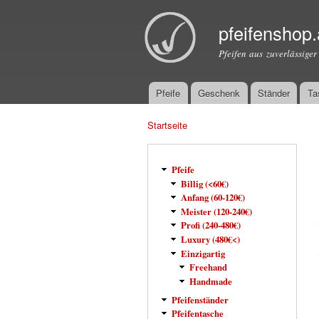
pfeifenshop.
Pfeifen aus zuverlässiger
Pfeife
Geschenk
Ständer
Ta
Hauptmenü
Startseite
Sie sind hier
Pfeife
Billig (<60€)
Anfang (60-120€)
Meister (120-240€)
Profi (240-480€)
Luxury (480€<)
Einzigartig
Freehand
Handmade
Pfeifenständer
Pfeifentasche