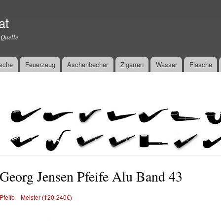
Direkt
zum
at
Inhalt
 Quelle
sche
Feuerzeug
Aschenbecher
Zigarren
Wasser
Flasche
Georg Jensen Pfeife Alu Band 43
Pfeife
Meister (120-240€)