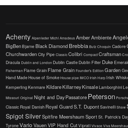
Achenty
Angel
Amber
Ambiente
Alpenleder Michl
Amadeus
Brebbia
BigBen
Black Diamond
Bjarne
Cadore
Butz Choquin
Churchwarden
Colibri
Craftsman
City Pipe
Classic
Compact
Cr
Duke
Dracula
Dublin Castle
Dublin Filter
Emeral
Dublin and London
Flame Grain
Garden
Flame Grain
Ge
Fisherman
Founder's Edition
Hand Made
House of Smoke
Irish Whisk
House pipe
IMCO
Irish Harp
Kildare
Killarney
Kinsale
Kemperling
Kenmare
Lamborghini
Le
Peterson
Night and Day
Passatore
Missouri Original
Porsch
Royal Guard
S.T. Dupont
Classic
Royal Danish
Savinelli
Shaw
Spigot Silver
Spitfire Meershaum
Sport
St. Patrick's Da
Vario
Vauen
VIP Hand Cut
Tyrone
Viprati
Vivace
Viva Meersha