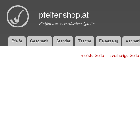
Dir
zu
pfeifenshop.at
Inha
Pfeifen aus zuverlässiger Quelle
Pfeife
Geschenk
Ständer
Tasche
Feuerzeug
Aschen
Hauptmenü
« erste Seite
‹ vorherige Seite
Seiten